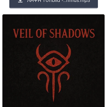
ΛΗΨΗ Tonbild -...hmus.mp3