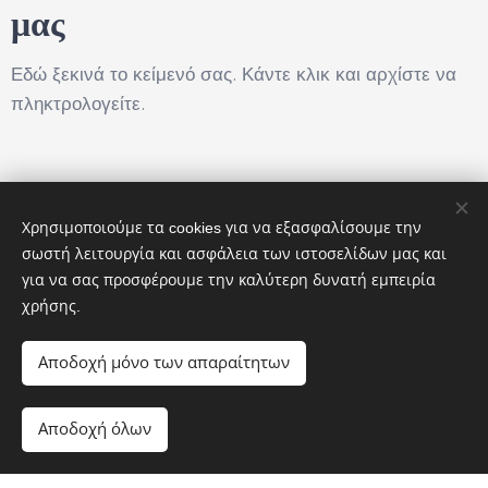
μας
Εδώ ξεκινά το κείμενό σας. Κάντε κλικ και αρχίστε να
πληκτρολογείτε.
Email
Χρησιμοποιούμε τα cookies για να εξασφαλίσουμε την
σωστή λειτουργία και ασφάλεια των ιστοσελίδων μας και
για να σας προσφέρουμε την καλύτερη δυνατή εμπειρία
Αποστολή
χρήσης.
Αποδοχή μόνο των απαραίτητων
Οι εικόνες παρέχονται από το
Pexels
Αποδοχή όλων
Ξεκινήστε
Δημιουργήστε δωρεάν ιστοσελίδα!
Υλοποιήθηκε από τη
Webnode
Cookies